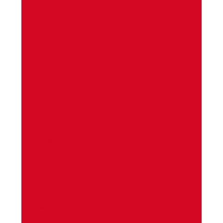

Wir beraten dich gerne kompetent:
061 283 77 77

Schreib uns:
info@bio-medica-basel.ch

Besuche unsere Infoabende!