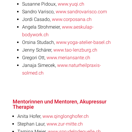
Susanne Pidoux,
www.yuqi.ch
Sandro Varisco,
www.sandrovarisco.com
Jordi Casado,
www.corposana.ch
Angela Strohmeier,
www.aeskulap-
bodywork.ch
Orsina Studach,
www.yoga-atelier-basel.ch
Jenny Schärer,
www.tao-lenzburg.ch
Gregori Ott,
www.meriansante.ch
Janaja Simecek,
www.naturheilpraxis-
solmed.ch
Mentorinnen und Mentoren, Akupressur
Therapie
Anita Hofer,
www.qinglonghofer.ch
Stephan Laur,
www.zur-mitte.ch
Tamina Meier,
www.sprudelndequelle.ch