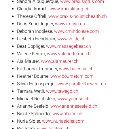
Sandra Albuquerque,
www.praxislotus.com
Claudia Immeli,
www.imeinklang-ci
Therese Offrell,
www.praxis-holistichealth.ch
Doris Scheidegger,
www.imaya.ch
Deborah Indolese,
www.cmindolese.com
Liesbeth Hendrickx,
www.volite.ch
Beat Oppliger,
www.massagebeat.ch
Valerie Ferrari,
www.valerie-ferrari.ch
Aia Maurer,
www.aiamaurer.ch
Katharina Truninger,
www.balencia.ch
Heather Bourne,
www.bournetcm.com
Silvia Hiltensperger,
www.parallel-bewegt.ch
Tamara Wetli,
www.tawego.ch
Michael Reichstein,
www.yuansu.ch
Arianne Seefeld,
www.arianneseefeld.ch
Nicole Schneider,
www.abaris.ch
Nuria Sidler,
www.nuriasidler.com
Ria Stern,
www.riastern.ch