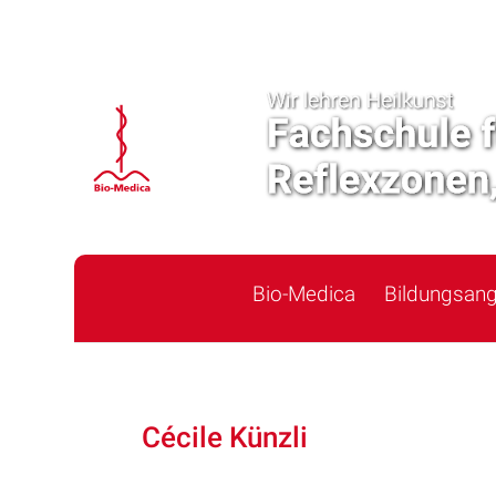
Bio-Medica
Bildungsan
Cécile Künzli